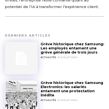
limites, l’entreprise reste confiante quant au
potentiel de l’IA à transformer l’expérience client.
Don't miss
DERNIERS ARTICLES
out!
Grève historique chez Samsung:
Les employés entament une
Sing up for our newsletter
grève générale de trois jours
to stay in the loop.
ACTUALITÉS
8 JUILLET 2024
SUBSCRIBE
Grève historique chez Samsung
Electronics: les salariés
entament une protestation
inédite
ACTUALITÉS
8 JUILLET 2024